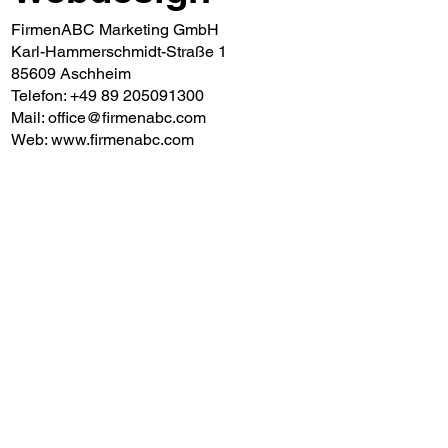
FirmenABC Marketing GmbH
Karl-Hammerschmidt-Straße 1
85609 Aschheim
Telefon:
+49 89 205091300
Mail:
office@firmenabc.com
Web:
www.firmenabc.com
Preis anfragen
Wir erstellen gerne Ihr persönliches
Umzugsangebot. Schreiben Sie uns
einfach eine Nachricht und vereinbaren
Sie noch heute Ihren kostenlosen
Besichtigungstermin vor Ort!
Umzug von (PLZ)